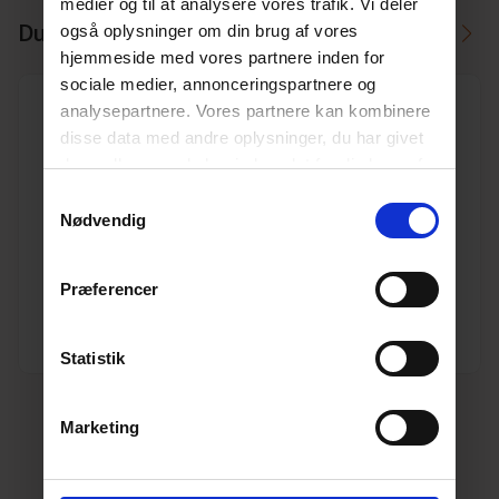
medier og til at analysere vores trafik. Vi deler
Du skal måske også bruge
også oplysninger om din brug af vores
hjemmeside med vores partnere inden for
sociale medier, annonceringspartnere og
analysepartnere. Vores partnere kan kombinere
disse data med andre oplysninger, du har givet
dem, eller som de har indsamlet fra din brug af
deres tjenester.
Læs mere her.
Samtykkevalg
DN300/315 overg. t/kloak DV Infra
Nødvendig
Varenr. 10197298
Pakkeinfo. STK.
Præferencer
Se produkt
Statistik
Marketing