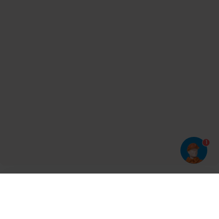
1
Har du prøvet vores app?
Tryk på
og derefter 'Føj til hjemmeskærm'