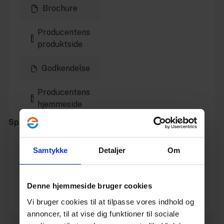
Brochure
Producentens
produktside
Godkendelse
Producentens
hjemmeside
Specifikationer
Varenummer
10197230
Samtykke
Detaljer
Om
Vægt
1.19
Denne hjemmeside bruger cookies
Enhed
STK.
Vi bruger cookies til at tilpasse vores indhold og
annoncer, til at vise dig funktioner til sociale