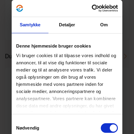
Materiale
PP
Dimension
160
Samtykke
Detaljer
Om
Producent
Pipelife
Denne hjemmeside bruger cookies
Du skal måske også bruge
Vi bruger cookies til at tilpasse vores indhold og
annoncer, til at vise dig funktioner til sociale
medier og til at analysere vores trafik. Vi deler
også oplysninger om din brug af vores
hjemmeside med vores partnere inden for
sociale medier, annonceringspartnere og
analysepartnere. Vores partnere kan kombinere
160 mm x 45° Pipelife PP kloak bøjning
disse data med andre oplysninger, du har givet
Varenr. 10196785
dem, eller som de har indsamlet fra din brug af
Pakkeinfo. STK.
deres tjenester.
Læs mere her.
Samtykkevalg
Nødvendig
Se produkt