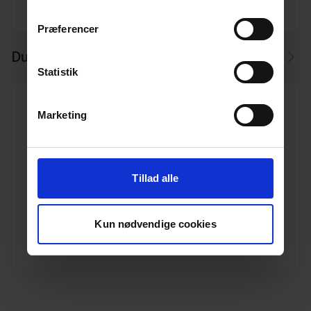
Præferencer
Du kan måske i stedet bruge
Statistik
Marketing
160 mm Wavin PP kloakrør SN8 3,0 m, EN13476
Tillad alle
Varenr. 10196890
Pakkeinfo. STK.
Kun nødvendige cookies
Se produkt