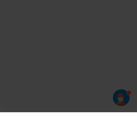
1
Har du prøvet vores app?
Tryk på
og derefter 'Føj til hjemmeskærm'