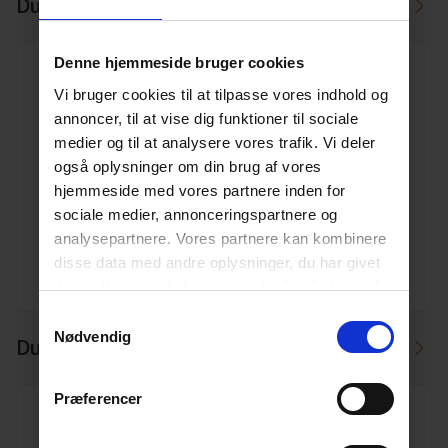
Du skal måske også bruge
Denne hjemmeside bruger cookies
Vi bruger cookies til at tilpasse vores indhold og
annoncer, til at vise dig funktioner til sociale
medier og til at analysere vores trafik. Vi deler
160 mm x 30° Pipelife PP kloak bøjning
også oplysninger om din brug af vores
Varenr. 10196780
hjemmeside med vores partnere inden for
Pakkeinfo. STK.
sociale medier, annonceringspartnere og
analysepartnere. Vores partnere kan kombinere
Se produkt
disse data med andre oplysninger, du har givet
dem, eller som de har indsamlet fra din brug af
deres tjenester.
Læs mere her.
Samtykkevalg
Nødvendig
Du kan måske i stedet bruge
Præferencer