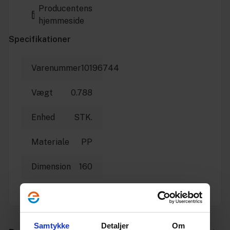
Producentens
hjemmeside
Specifikationer
Varenummer
10196744
Vægt
0.788
Enhed
STK.
Materiale
PP
Dimension
160
Producent
Pipelife
Samtykke
Detaljer
Om