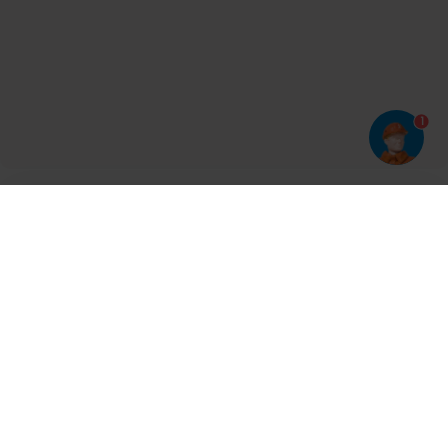
1
Har du prøvet vores app?
Tryk på
og derefter 'Føj til hjemmeskærm'
Tilmeld dig vores nyhedsbrev og bliv opdateret