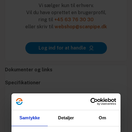
Vi sælger kun til erhverv.
Vil du have oprettet en brugerprofil,
ring til
+45 63 76 30 30
eller skriv til
webshop@scanpipe.dk
Log ind for at handle
Dokumenter og links
Specifikationer
Varenummer
10196096
Vægt
0.06
Samtykke
Detaljer
Om
Enhed
STK.