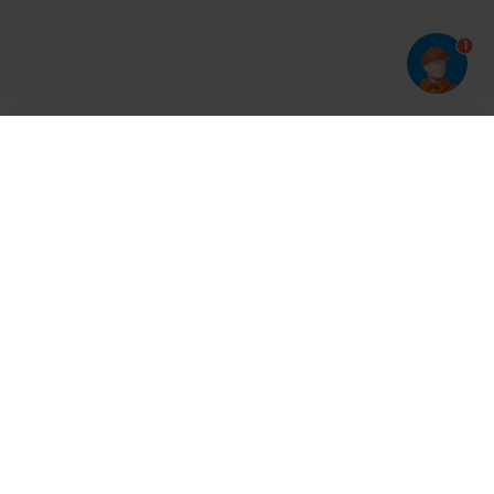
1
Har du prøvet vores app?
Tryk på
og derefter 'Føj til hjemmeskærm'
Tilmeld dig vores nyhedsbrev og bliv opdateret
Kontakt
Cases
Nyheder
Ventilation